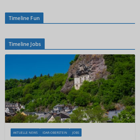
Timeline Fun
Timeline Jobs
AKTUELLE NEWS
IDAR-OBERSTEIN
JOBS