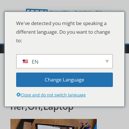
Zum
Inhalt
springen
We've detected you might be speaking a
different language. Do you want to change
to:
EN
High,Angle,View,Of,Vide
Change Language
o,Conference,With,Teac
Close and do not switch language
her,On,Laptop