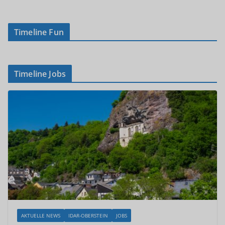
Timeline Fun
Timeline Jobs
AKTUELLE NEWS
IDAR-OBERSTEIN
JOBS