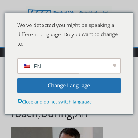
Zum
Inhalt
springen
We've detected you might be speaking a
different language. Do you want to change
to:
EN
Berlin,,Germany,,24th,M
Change Language
arch,,2021.,Dr,Karl,Laute
Close and do not switch language
rbach,During,An