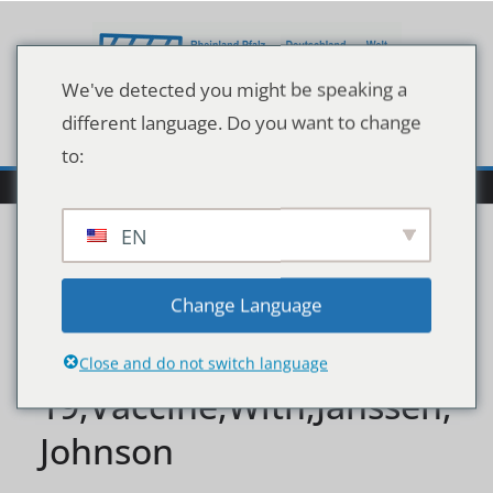
Zum
Inhalt
springen
We've detected you might be speaking a
different language. Do you want to change
to:
EN
Kharkiv.,Ukraine.,Decem
Change Language
ber,24,,2020.,Covid-
Close and do not switch language
19,Vaccine,With,Janssen,
Johnson