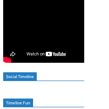
Social Timeline
Timeline Fun