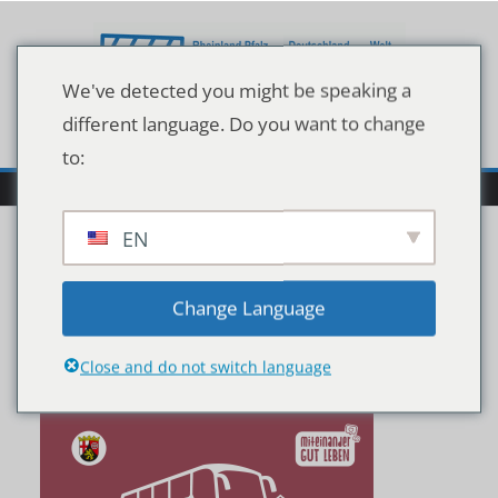
Zum
Inhalt
springen
We've detected you might be speaking a
different language. Do you want to change
to:
EN
26082021-Logo-
Change Language
Impfbusaktion
Close and do not switch language