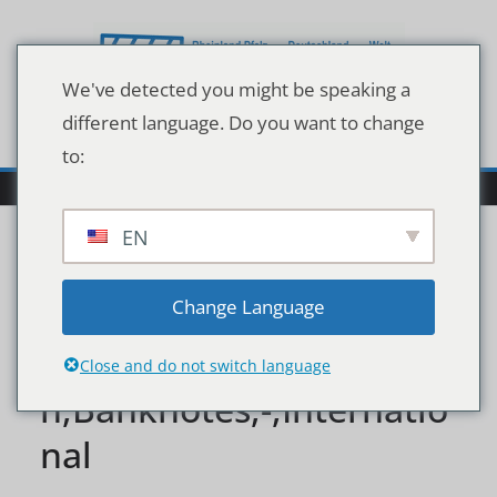
Zum
Inhalt
springen
We've detected you might be speaking a
different language. Do you want to change
to:
EN
Czech,Republic,Passport
Change Language
,And,Police,Handcuffs,O
Close and do not switch language
n,Banknotes,-,Internatio
nal