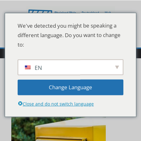
Zum
Inhalt
springen
We've detected you might be speaking a
different language. Do you want to change
to:
EN
Throwing,A,Letter,In,A,G
Change Language
erman,Yellow,Mailbox
Close and do not switch language