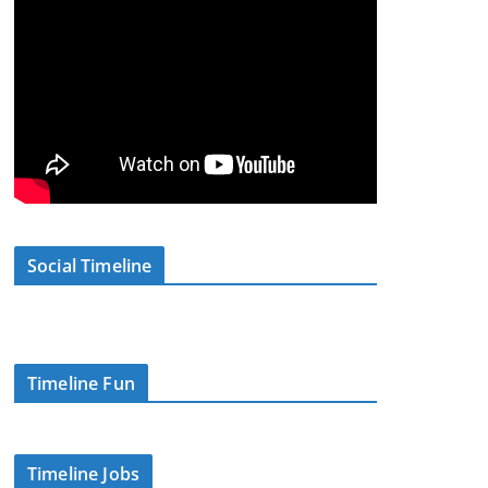
Social Timeline
Timeline Fun
Timeline Jobs