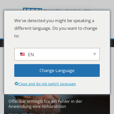
Skip
to
content
We've detected you might be speaking a
different language. Do you want to change
to:
EN
Change Language
Close and do not switch language
POLITIK
SCHLAGZEILEN
Offenbar ermöglichte ein Fehler in der
Anwendung eine Abhöraktion