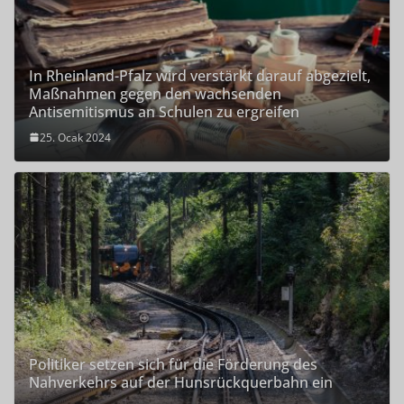
In Rheinland-Pfalz wird verstärkt darauf abgezielt,
Maßnahmen gegen den wachsenden
Antisemitismus an Schulen zu ergreifen
25. Ocak 2024
Politiker setzen sich für die Förderung des
Nahverkehrs auf der Hunsrückquerbahn ein