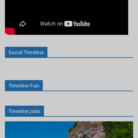
Social Timeline
Timeline Fun
Timeline Jobs