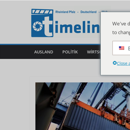
Skip
to
content
We've d
to chan
AUSLAND
POLITIK
WIRTSCHAFT
DEU
Close 