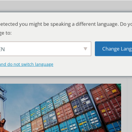
etected you might be speaking a different language. Do y
ge to:
Change Lang
EN
TSCHLAND & WELT
RATGEBER
TR
and do not switch language