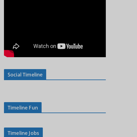
Social Timeline
Timeline Fun
Timeline Jobs