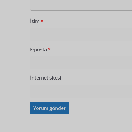
İsim
*
E-posta
*
İnternet sitesi