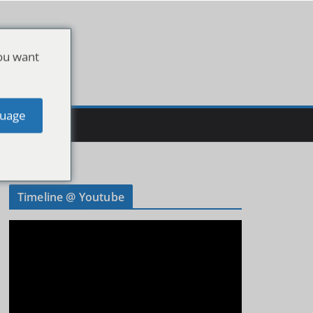
ou want
uage
Timeline @ Youtube