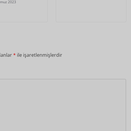
mmuz 2023
lanlar
*
ile işaretlenmişlerdir