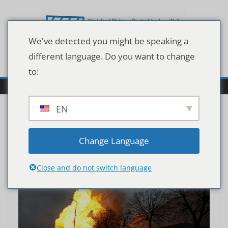
Zum
Inhalt
springen
We've detected you might be speaking a
different language. Do you want to change
to:
EN
Ausland
Change Language
Close and do not switch language