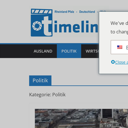
Zum
Inhalt
springen
We've d
to chan
AUSLAND
POLITIK
WIRTSCHAFT
DEU
Close 
Politik
Kategorie: Politik