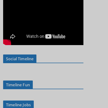
Social Timeline
Timeline Fun
Timeline Jobs