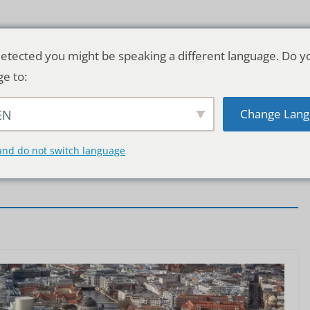
etected you might be speaking a different language. Do y
ge to:
Change Lang
EN
TSCHLAND & WELT
RATGEBER
DE
and do not switch language