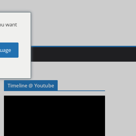
ou want
uage
Timeline @ Youtube