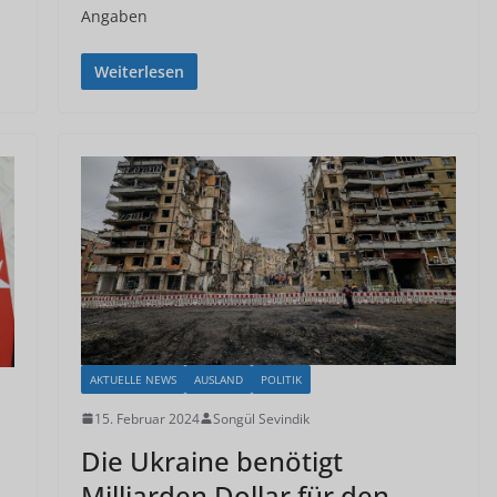
Angaben
Weiterlesen
AKTUELLE NEWS
AUSLAND
POLITIK
15. Februar 2024
Songül Sevindik
Die Ukraine benötigt
Milliarden Dollar für den