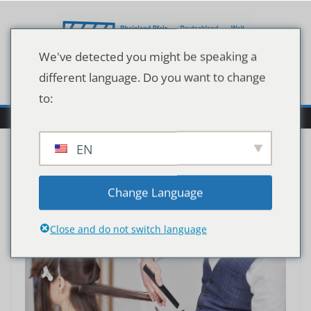
Zum
Inhalt
springen
We've detected you might be speaking a
different language. Do you want to change
to:
EN
Wirtschaft
Change Language
Category Added in a WPeMatico Campaign
Close and do not switch language