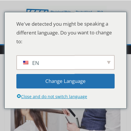
Zum
Inhalt
springen
We've detected you might be speaking a
different language. Do you want to change
to:
EN
Autor:
Songül Sevindik
Change Language
Close and do not switch language