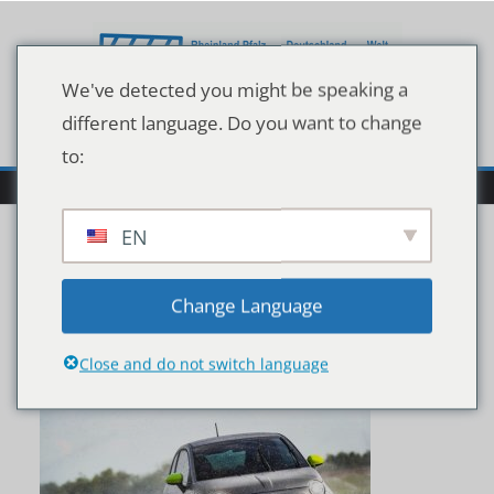
Zum
Inhalt
springen
We've detected you might be speaking a
different language. Do you want to change
to:
EN
190911_Abarth_595-
Change Language
Pista_20
Close and do not switch language