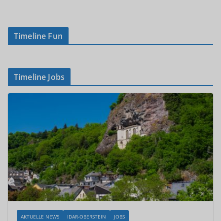
Timeline Fun
Timeline Jobs
AKTUELLE NEWS
IDAR-OBERSTEIN
JOBS