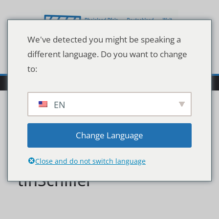
Zum
Inhalt
springen
We've detected you might be speaking a
different language. Do you want to change
to:
EN
2020-01-
Change Language
212520Antje_Boe7E_Mar
Close and do not switch language
tinSchiller