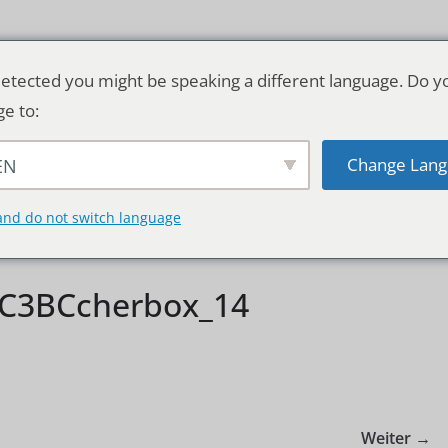
etected you might be speaking a different language. Do y
ge to:
Change Lang
EN
TSCHLAND & WELT
RATGEBER
DE
and do not switch language
BC3BCcherbox_14
Weiter →