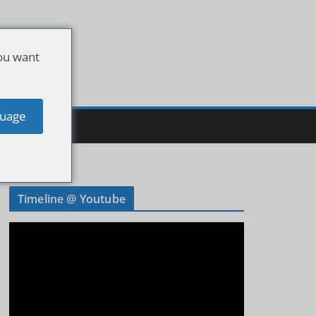
ou want
uage
Timeline @ Youtube