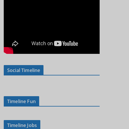
Social Timeline
Timeline Fun
Timeline Jobs