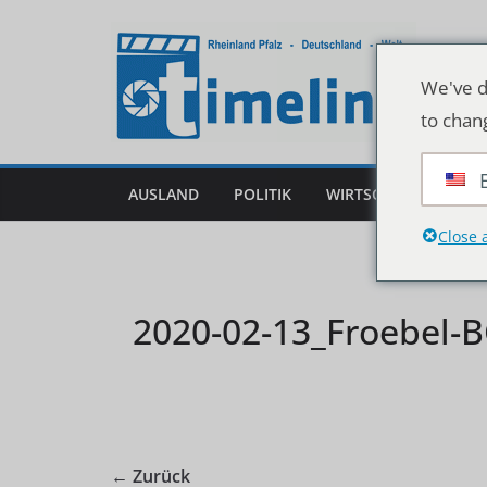
Zum
Inhalt
springen
We've d
to chan
AUSLAND
POLITIK
WIRTSCHAFT
DEU
Close 
2020-02-13_Froebel-
← Zurück