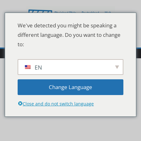
Zum
Inhalt
springen
We've detected you might be speaking a
different language. Do you want to change
to:
EN
2020-bremen-im-
Change Language
zeichen-der-korallenriffe
Close and do not switch language