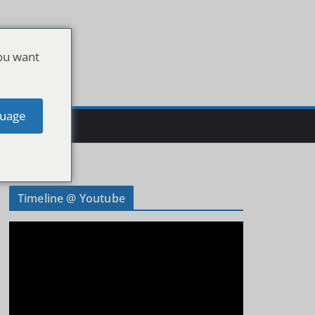
ou want
uage
Timeline @ Youtube