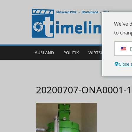
Zum
Inhalt
springen
We've d
to chan
AUSLAND
POLITIK
WIRTSCHAFT
DEU
Close 
20200707-ONA0001-1