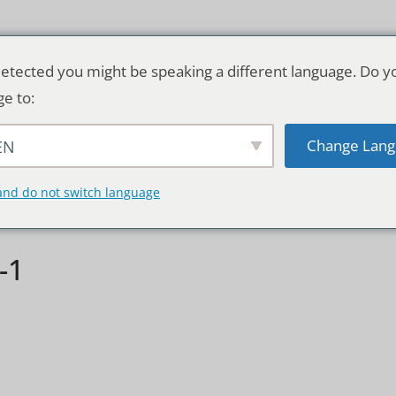
etected you might be speaking a different language. Do y
ge to:
Change Lang
EN
TSCHLAND & WELT
RATGEBER
DE
and do not switch language
-1