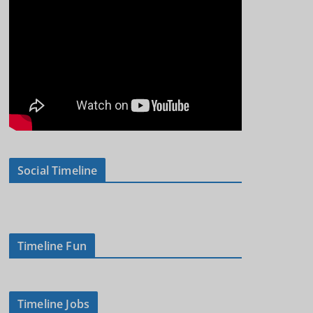
Social Timeline
Timeline Fun
Timeline Jobs