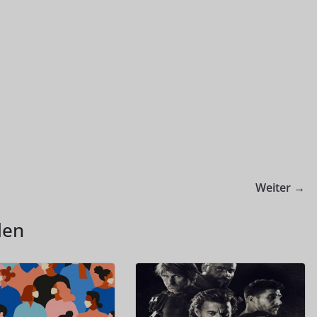
Weiter →
len