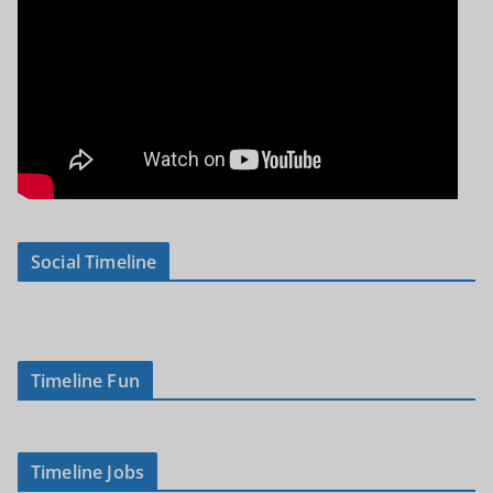
Social Timeline
Timeline Fun
Timeline Jobs