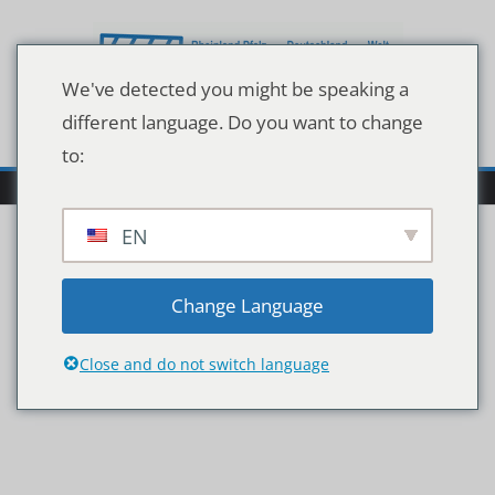
Zum
Inhalt
springen
We've detected you might be speaking a
different language. Do you want to change
to:
EN
2020_02_24_Smile_Expo_
Change Language
HAW
Close and do not switch language