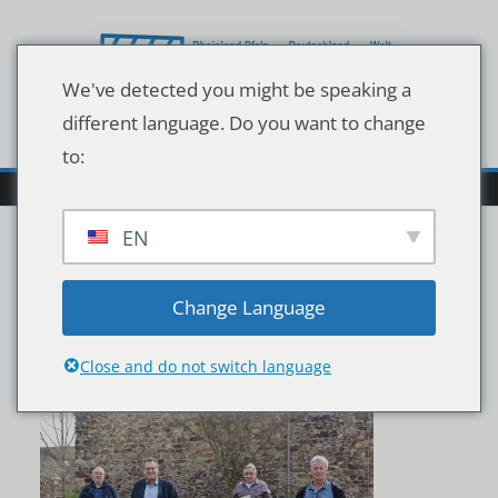
Zum
Inhalt
springen
We've detected you might be speaking a
different language. Do you want to change
to:
EN
210401_Dienstjubläen
Change Language
Close and do not switch language