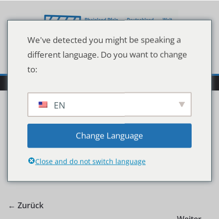
Zum
Inhalt
springen
We've detected you might be speaking a
different language. Do you want to change
to:
EN
60967-0-1.OTS_
Change Language
Close and do not switch language
← Zurück