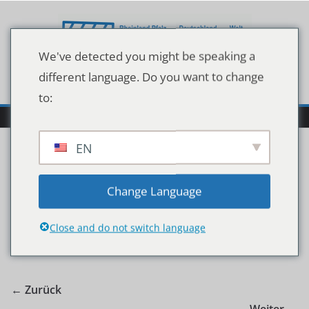
Zum
Inhalt
springen
We've detected you might be speaking a
different language. Do you want to change
to:
EN
74830-0-1.OTS_
Change Language
Close and do not switch language
← Zurück