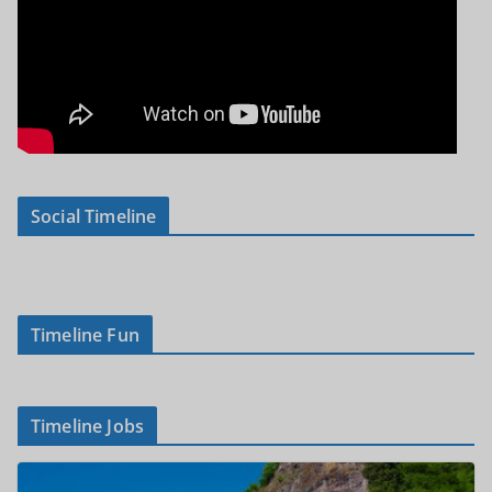
Social Timeline
Timeline Fun
Timeline Jobs