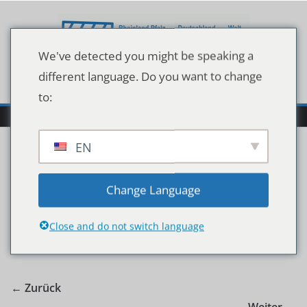
Zum
Inhalt
springen
We've detected you might be speaking a
different language. Do you want to change
to:
EN
75122-0-7.Ots_
Change Language
Close and do not switch language
← Zurück