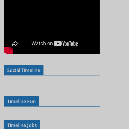
Social Timeline
Timeline Fun
Timeline Jobs