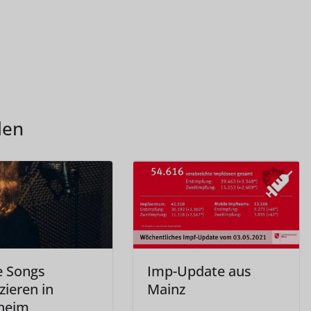
len
e Songs
Imp-Update aus
zieren in
Mainz
heim