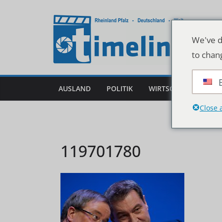
Zum
Inhalt
springen
We've d
to chan
AUSLAND
POLITIK
WIRTSCHAFT
DEU
Close 
119701780