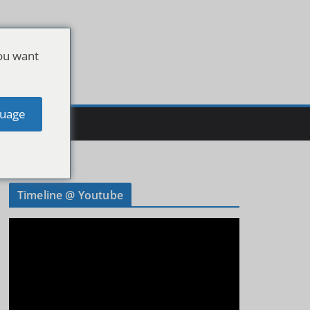
ou want
uage
Timeline @ Youtube