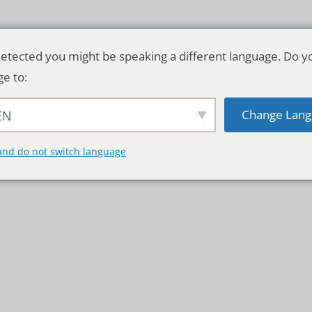
etected you might be speaking a different language. Do y
ge to:
Change Lang
EN
TSCHLAND & WELT
RATGEBER
DE
and do not switch language