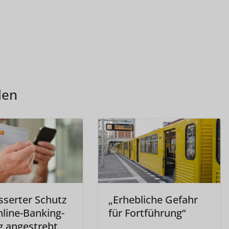
len
sserter Schutz
„Erhebliche Gefahr
nline-Banking-
für Fortführung“
g angestrebt