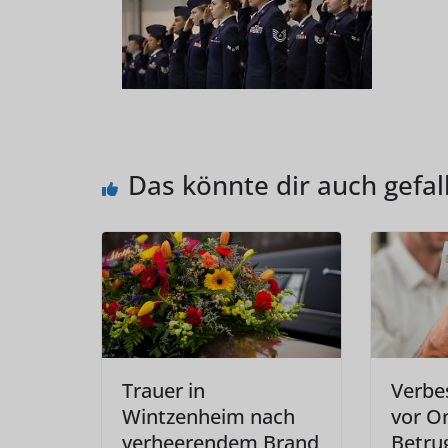
Das könnte dir auch gefal
Trauer in
Verbe
Wintzenheim nach
vor O
verheerendem Brand
Betru