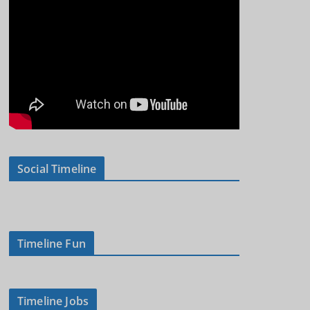
Social Timeline
Timeline Fun
Timeline Jobs