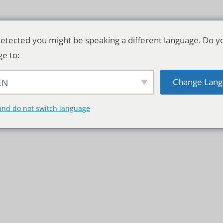
etected you might be speaking a different language. Do y
ge to:
Change Lang
EN
TSCHLAND & WELT
RATGEBER
DE
and do not switch language