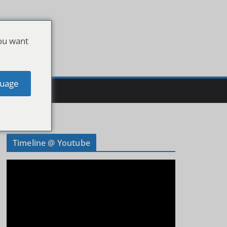
ou want
uage
Timeline @ Youtube