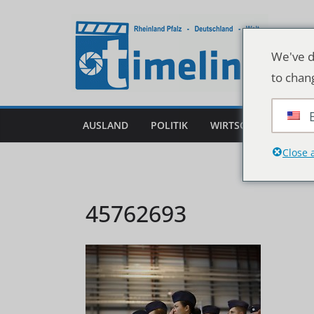
Zum
Inhalt
springen
We've d
to chan
AUSLAND
POLITIK
WIRTSCHAFT
DEU
Close 
45762693