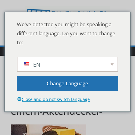
Zum
Inhalt
springen
We've detected you might be speaking a
different language. Do you want to change
to:
EN
Der-Angeklagte-verbirgt-
Change Language
sein-Gesicht-hinter-
Close and do not switch language
einem-Aktendeckel-