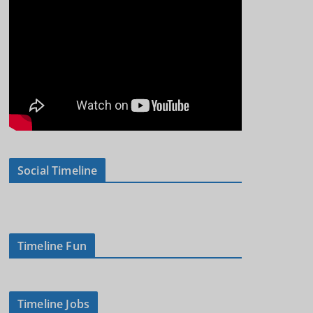
Social Timeline
Timeline Fun
Timeline Jobs