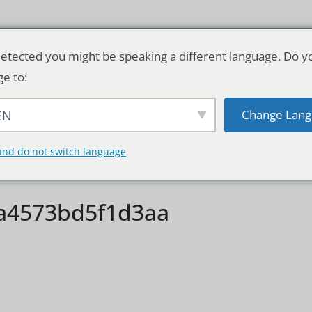
etected you might be speaking a different language. Do y
ge to:
Change Lang
EN
TSCHLAND & WELT
RATGEBER
DE
and do not switch language
a4573bd5f1d3aa