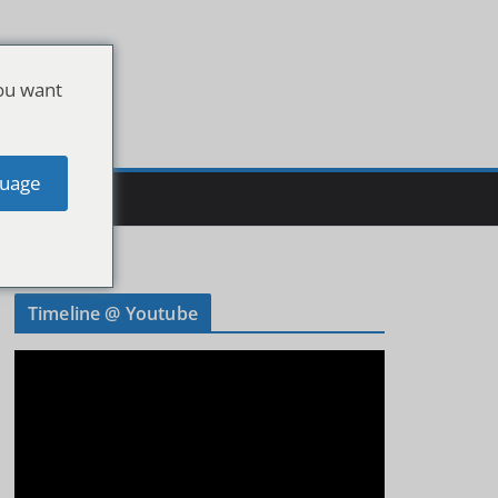
ou want
uage
Timeline @ Youtube