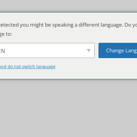
etected you might be speaking a different language. Do y
ge to:
Change Lang
EN
TSCHLAND & WELT
RATGEBER
DE
and do not switch language