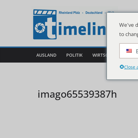
Zum
Inhalt
springen
We've d
to chan
AUSLAND
POLITIK
WIRTSCHAFT
DEU
Close 
imago65539387h