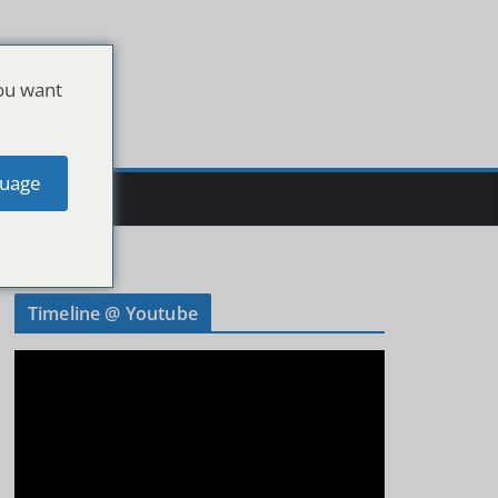
ou want
uage
Timeline @ Youtube