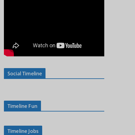
Social Timeline
Timeline Fun
Timeline Jobs