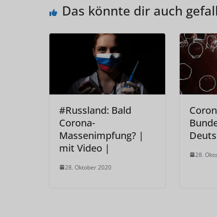
Das könnte dir auch gefal
#Russland: Bald
Coron
Corona-
Bunde
Massenimpfung? |
Deuts
mit Video |
28. Okt
28. Oktober 2020