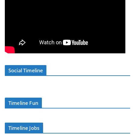
Social Timeline
Timeline Fun
Timeline Jobs