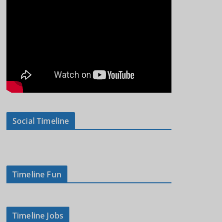
Social Timeline
Timeline Fun
Timeline Jobs