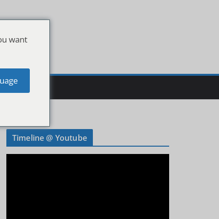
ou want
uage
Timeline @ Youtube