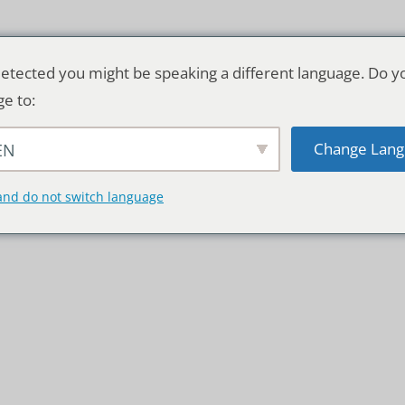
etected you might be speaking a different language. Do y
ge to:
Change Lang
EN
TSCHLAND & WELT
RATGEBER
DE
and do not switch language