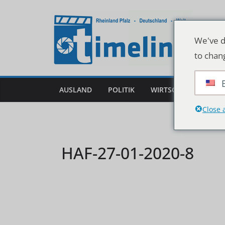
Zum
Inhalt
springen
We've d
to chan
AUSLAND
POLITIK
WIRTSCHAFT
DEU
Close 
HAF-27-01-2020-8