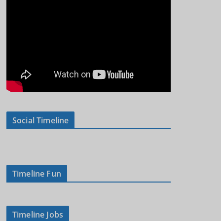
Social Timeline
Timeline Fun
Timeline Jobs