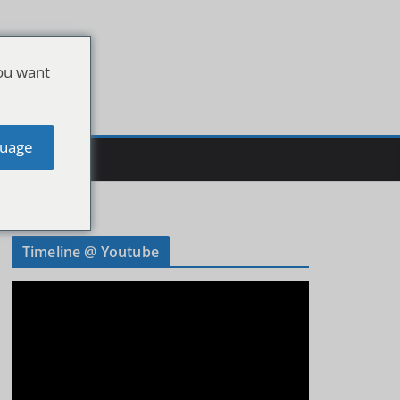
ou want
uage
Timeline @ Youtube