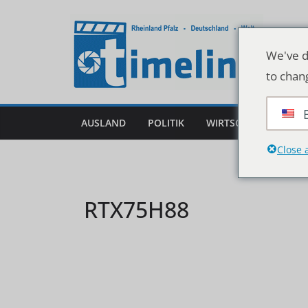
Zum
Inhalt
springen
We've d
to chan
AUSLAND
POLITIK
WIRTSCHAFT
DEU
Close 
RTX75H88