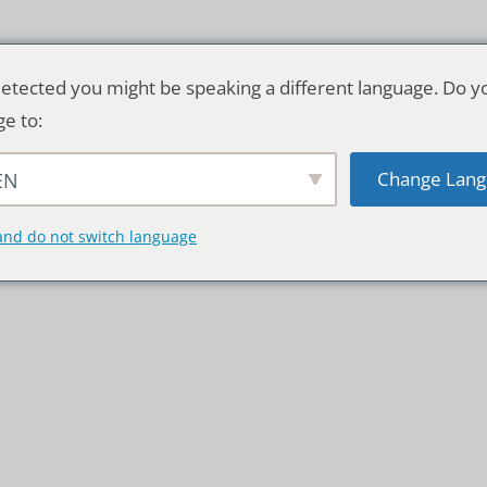
etected you might be speaking a different language. Do y
ge to:
Change Lang
EN
TSCHLAND & WELT
RATGEBER
DE
and do not switch language