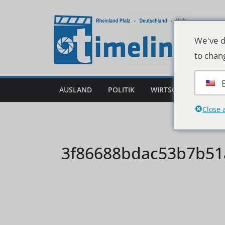
Zum
Inhalt
springen
We've d
to chan
AUSLAND
POLITIK
WIRTSCHAFT
DEU
Close 
3f86688bdac53b7b51