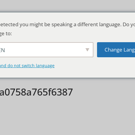
etected you might be speaking a different language. Do y
ge to:
Change Lang
EN
TSCHLAND & WELT
RATGEBER
DE
and do not switch language
a0758a765f6387