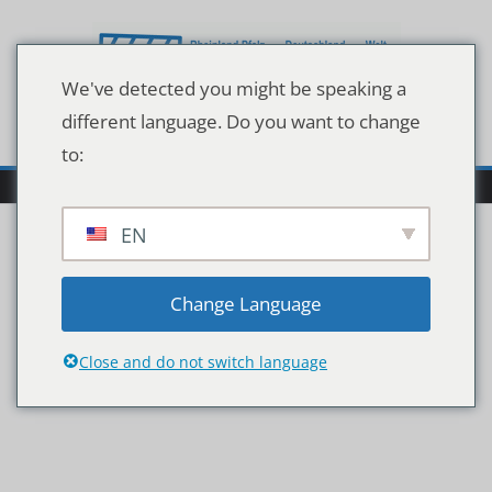
Zum
Inhalt
springen
We've detected you might be speaking a
different language. Do you want to change
to:
EN
1cfa0d0e1fef604cd1763a
Change Language
d9f80a2ec8
Close and do not switch language