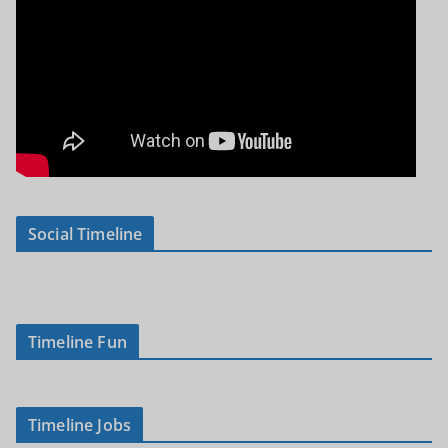
Social Timeline
Timeline Fun
Timeline Jobs