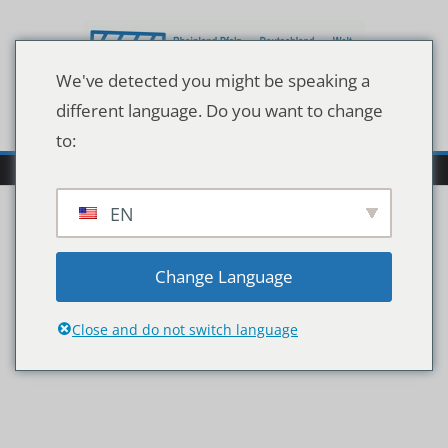
Zum
Inhalt
springen
We've detected you might be speaking a
different language. Do you want to change
to:
EN
0fd65d2f813642b2dffbfb
Change Language
6ee9ad918a
Close and do not switch language