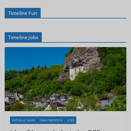
Timeline Fun
Timeline Jobs
AKTUELLE NEWS
IDAR-OBERSTEIN
JOBS