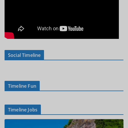
Social Timeline
Timeline Fun
Timeline Jobs