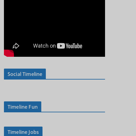
Social Timeline
Timeline Fun
Timeline Jobs