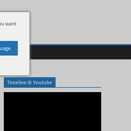
ou want
uage
Timeline @ Youtube