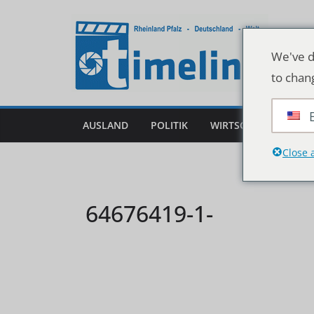
Zum
Inhalt
springen
We've d
to chan
AUSLAND
POLITIK
WIRTSCHAFT
DEU
Close 
64676419-1-