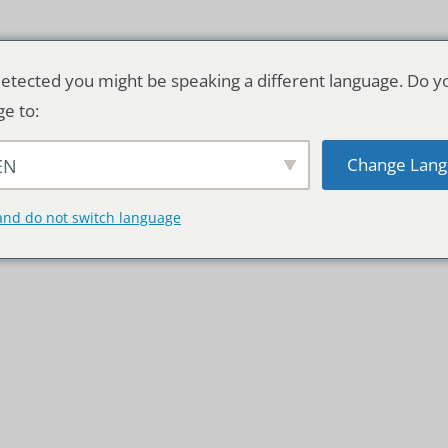
etected you might be speaking a different language. Do y
ge to:
Change Lang
EN
TSCHLAND & WELT
RATGEBER
DE
and do not switch language