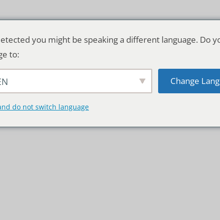
etected you might be speaking a different language. Do y
ge to:
Change Lang
EN
TSCHLAND & WELT
RATGEBER
DE
and do not switch language