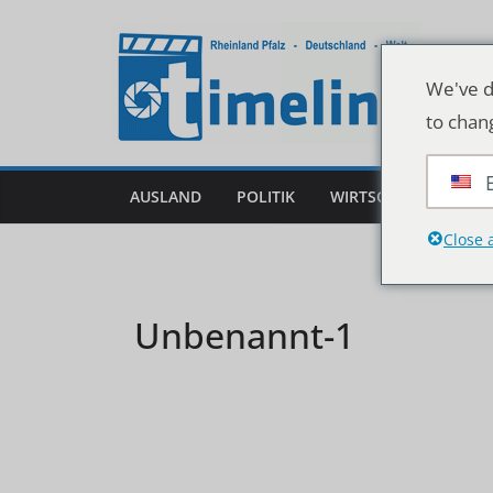
Zum
Inhalt
springen
We've d
to chan
AUSLAND
POLITIK
WIRTSCHAFT
DEU
Close 
Unbenannt-1