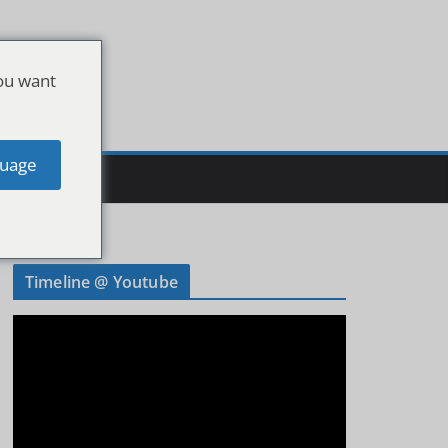
ou want
uage
Timeline @ Youtube