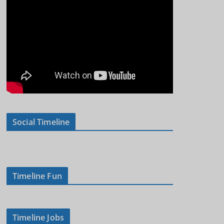
Social Timeline
Timeline Fun
Timeline Jobs