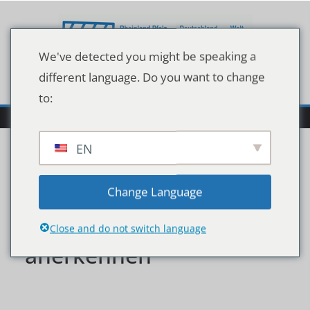
Zum
Inhalt
springen
We've detected you might be speaking a
different language. Do you want to change
to:
EN
Nawalny-will-die-Wahl-
Change Language
so-oder-so-nicht-
Close and do not switch language
anerkennen