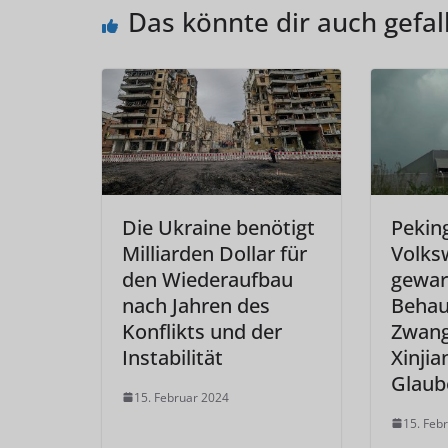
Das könnte dir auch gefal
Die Ukraine benötigt
Pekin
Milliarden Dollar für
Volks
den Wiederaufbau
gewar
nach Jahren des
Behau
Konflikts und der
Zwang
Instabilität
Xinjia
Glaub
15. Februar 2024
15. Feb