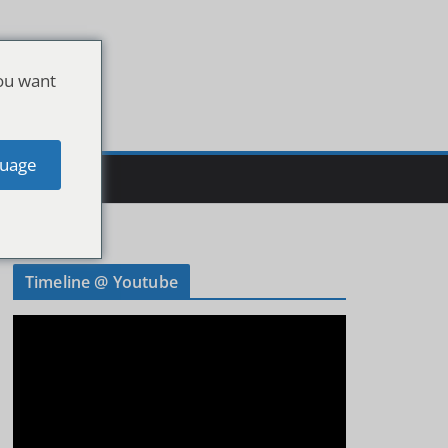
ou want
uage
Timeline @ Youtube