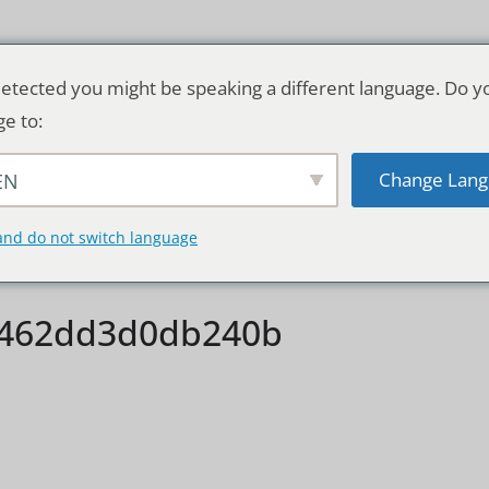
etected you might be speaking a different language. Do y
ge to:
Change Lang
EN
TSCHLAND & WELT
RATGEBER
DE
and do not switch language
d462dd3d0db240b