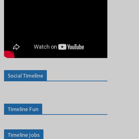
Social Timeline
Timeline Fun
Timeline Jobs