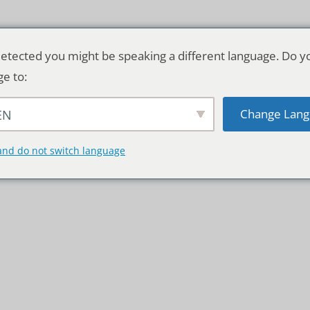
etected you might be speaking a different language. Do y
ge to:
Change Lang
EN
TSCHLAND & WELT
RATGEBER
DE
and do not switch language