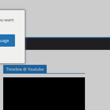
ou want
uage
Timeline @ Youtube