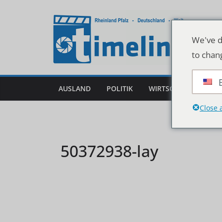
Zum
Inhalt
springen
We've d
to chan
AUSLAND
POLITIK
WIRTSCHAFT
DEU
Close 
50372938-lay