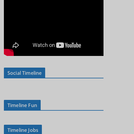
Social Timeline
Timeline Fun
Timeline Jobs