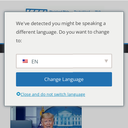
Zum
Inhalt
springen
We've detected you might be speaking a
different language. Do you want to change
to:
EN
78e9fba0e43a9e7455dfa
Change Language
8021388eff6
Close and do not switch language