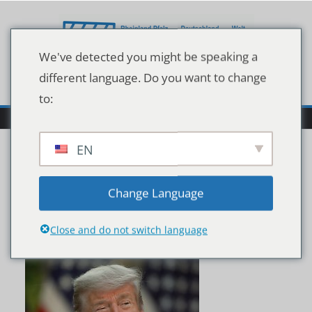
Zum
Inhalt
springen
We've detected you might be speaking a
different language. Do you want to change
to:
EN
1b318af69b1bcee9ce2a7
Change Language
3ec7df9e14d
Close and do not switch language