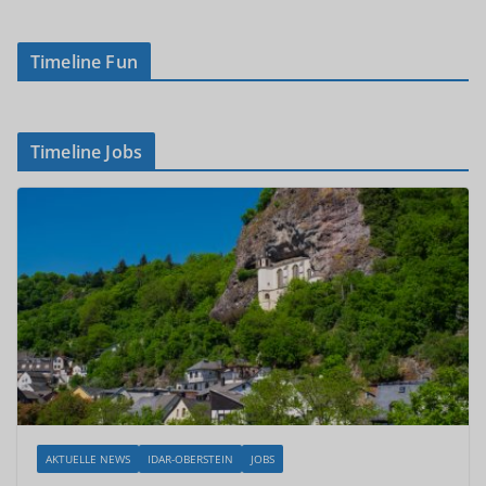
Timeline Fun
Timeline Jobs
AKTUELLE NEWS
IDAR-OBERSTEIN
JOBS