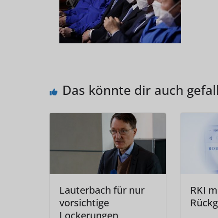
Das könnte dir auch gefal
Lauterbach für nur
RKI m
vorsichtige
Rückg
Lockerungen