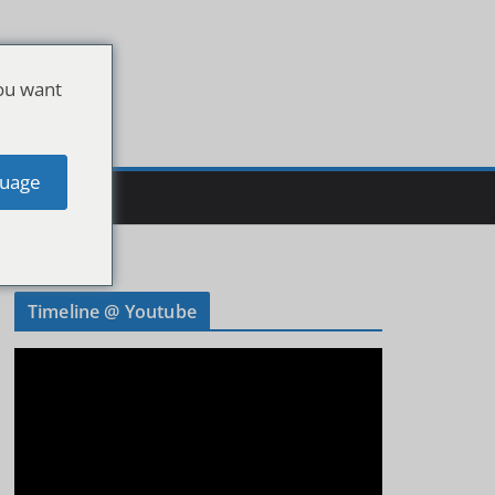
ou want
uage
Timeline @ Youtube