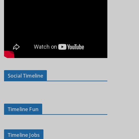
Social Timeline
Timeline Fun
Timeline Jobs