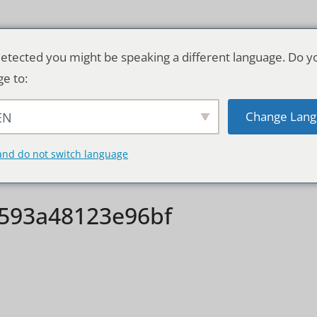
etected you might be speaking a different language. Do y
ge to:
Change Lang
EN
TSCHLAND & WELT
RATGEBER
DE
and do not switch language
593a48123e96bf