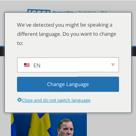
Zum
Inhalt
springen
We've detected you might be speaking a
different language. Do you want to change
to:
EN
9a9e988d437d6de21fdc
Change Language
68ee99cd6c69
Close and do not switch language