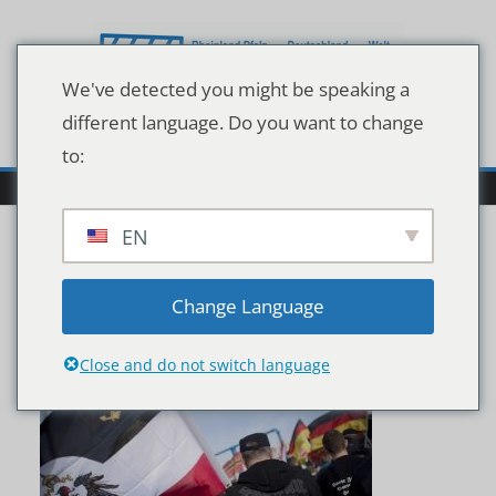
Zum
Inhalt
springen
We've detected you might be speaking a
different language. Do you want to change
to:
EN
75708-0-1.OTS_
Change Language
Close and do not switch language