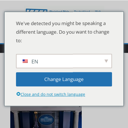
Zum
Inhalt
springen
We've detected you might be speaking a
different language. Do you want to change
to:
EN
8d50cb7c2de463bb3c2c
Change Language
354b4dfab34d
Close and do not switch language