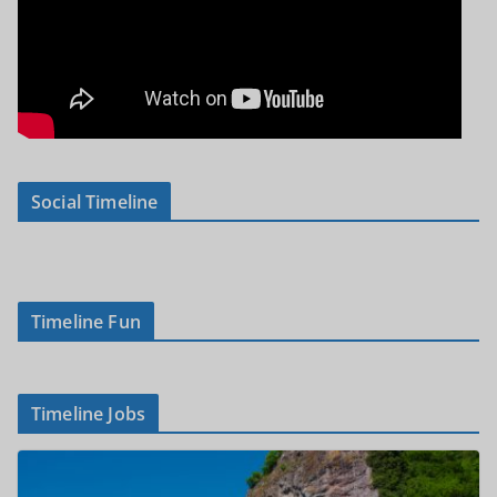
Social Timeline
Timeline Fun
Timeline Jobs