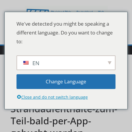
Zum
Inhalt
springen
We've detected you might be speaking a
different language. Do you want to change
to:
EN
In-Schleswig-Holstein-
Change Language
sollen-
Close and do not switch language
Strandaufenthalte-zum-
Teil-bald-per-App-